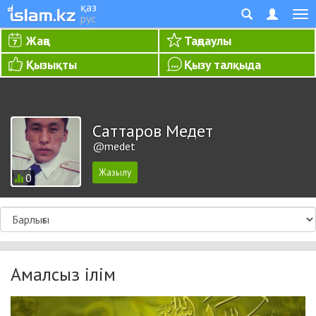
қаз
рус
Жаңа
Таңдаулы
Қызықты
Қызу талқыда
Саттаров Медет
@medet
0
Амалсыз iлiм