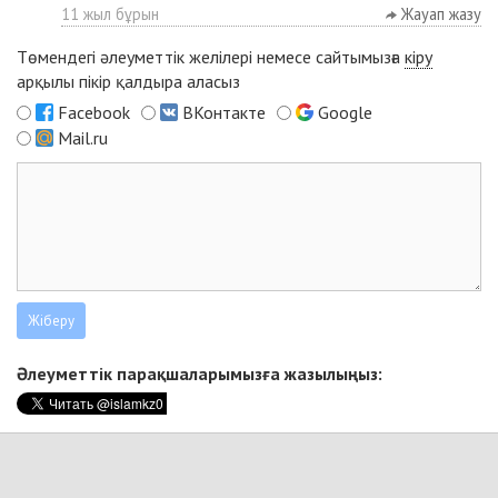
11 жыл бұрын
Жауап жазу
Төмендегі әлеуметтік желілері немесе сайтымызға
кіру
арқылы пікір қалдыра аласыз
Facebook
ВКонтакте
Google
Mail.ru
Әлеуметтік парақшаларымызға жазылыңыз: