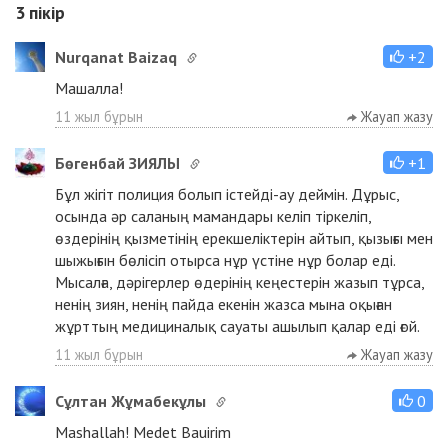
3
пікір
Nurqanat Baizaq
+2
Машалла!
11 жыл бұрын
Жауап жазу
Бөгенбай ЗИЯЛЫ
+1
Бұл жігіт полиция болып істейді-ау деймін. Дұрыс,
осында әр саланың мамандары келіп тіркеліп,
өздерінің қызметінің ерекшеліктерін айтып, қызығы мен
шыжығын бөлісіп отырса нұр үстіне нұр болар еді.
Мысалға, дәрігерлер өдерінің кеңестерін жазып тұрса,
ненің зиян, ненің пайда екенін жазса мына оқыған
жұрттың медициналық сауаты ашылып қалар еді ғой.
11 жыл бұрын
Жауап жазу
Сұлтан Жұмабекұлы
0
Mashallah! Medet Bauirim