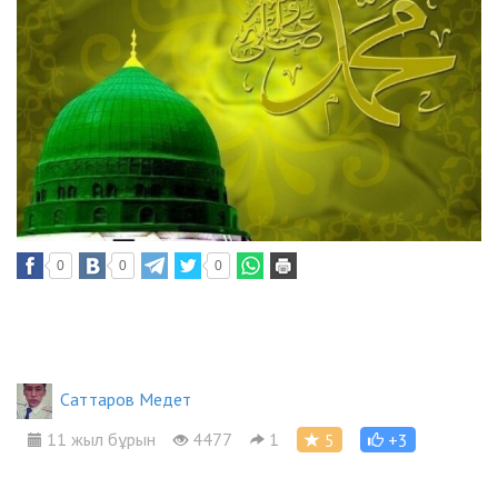
0
0
0
Саттаров Медет
11 жыл бұрын
4477
1
5
+3