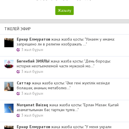
ТІКЕЛЕЙ ЭФИР
Ернар Елмуратов
жаңа жазба қосты: "Узнаем у имама:
запрещено ли в религии изображать ..."
3 жыл бұрын
Бөгенбай ЗИЯЛЫ
жаңа жазба қосты: "День бороды:
история неотъемлемой части мужской мо..."
3 жыл бұрын
Cаттар
жаңа жазба қосты: "Әке гені жүктілік кезінде
болашақ ананың метаболиз..."
3 жыл бұрын
Nurqanat Baizaq
жаңа жазба қосты: "Ерлан Мазан: Қытай
азаматтығынан бас тартқан тұлға..."
3 жыл бұрын
Ернар Елмуратов
жаңа жазба қосты: "У меня украли