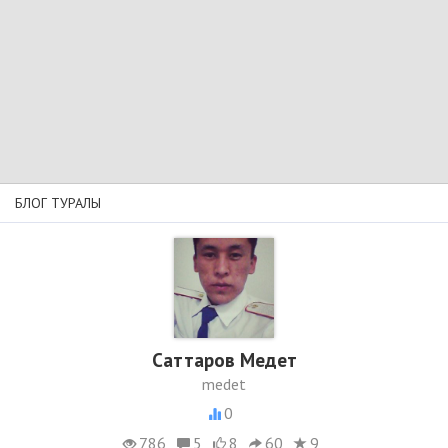
БЛОГ ТУРАЛЫ
Саттаров Медет
medet
0
786
5
8
60
9